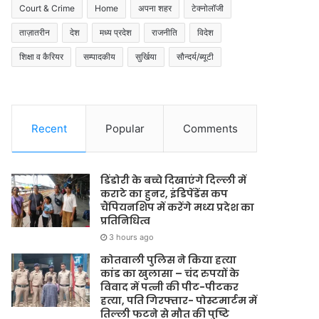
Court & Crime
Home
अपना शहर
टेक्नोलॉजी
ताज़ातरीन
देश
मध्य प्रदेश
राजनीति
विदेश
शिक्षा व कैरियर
सम्पादकीय
सुर्खिया
सौन्दर्य/ब्यूटी
Recent
Popular
Comments
डिंडोरी के बच्चे दिखाएंगे दिल्ली में
कराटे का हुनर, इंडिपेंडेंस कप
चैंपियनशिप में करेंगे मध्य प्रदेश का
प्रतिनिधित्व
3 hours ago
कोतवाली पुलिस ने किया हत्या
कांड का खुलासा – चंद रुपयों के
विवाद में पत्नी की पीट-पीटकर
हत्या, पति गिरफ्तार- पोस्टमार्टम में
तिल्ली फटने से मौत की पुष्टि