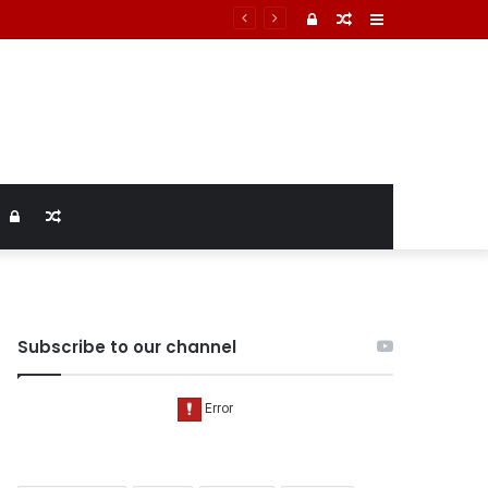
टमार्टम में तिल्ली फटने से मौत की पुष्टि
Log
Random
Sidebar
In
Article
Log
Random
In
Article
Subscribe to our channel