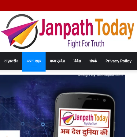
िया हत्या कांड का खुलासा – चंद रुपयों के विवाद में पत्नी की पीट-पीटकर हत्या, पति गिरफ्तार- पोस्
ताज़ातरीन
अपना शहर
मध्य प्रदेश
विदेश
संपर्क
Privacy Policy