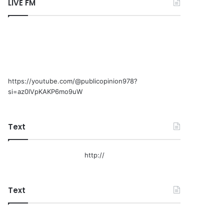
LIVE FM
https://youtube.com/@publicopinion978?
si=az0lVpKAKP6mo9uW
Text
http://
Text