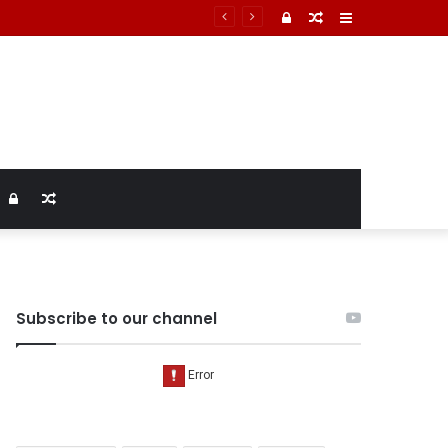
Log
Random
Sidebar
In
Article
Log
Random
In
Article
Subscribe to our channel