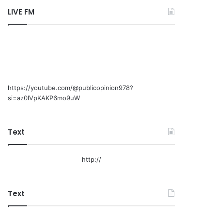
LIVE FM
https://youtube.com/@publicopinion978?
si=az0lVpKAKP6mo9uW
Text
http://
Text