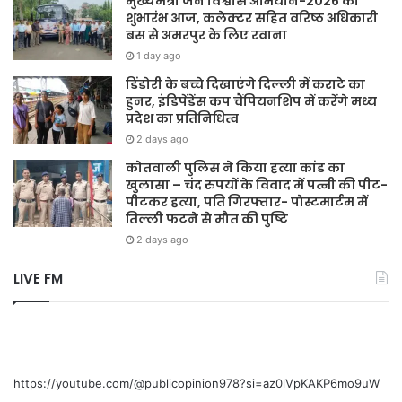
मुख्यमंत्री जन विश्वास अभियान-2026 का
शुभारंभ आज, कलेक्टर सहित वरिष्ठ अधिकारी
बस से अमरपुर के लिए रवाना
1 day ago
डिंडोरी के बच्चे दिखाएंगे दिल्ली में कराटे का
हुनर, इंडिपेंडेंस कप चैंपियनशिप में करेंगे मध्य
प्रदेश का प्रतिनिधित्व
2 days ago
कोतवाली पुलिस ने किया हत्या कांड का
खुलासा – चंद रुपयों के विवाद में पत्नी की पीट-
पीटकर हत्या, पति गिरफ्तार- पोस्टमार्टम में
तिल्ली फटने से मौत की पुष्टि
2 days ago
LIVE FM
https://youtube.com/@publicopinion978?si=az0lVpKAKP6mo9uW