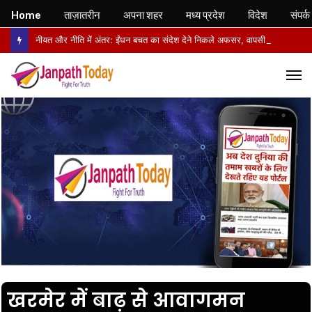
Home
ताज़ातरीन
अपना शहर
मध्य प्रदेश
विदेश
संपर्क
नीयत और नीति में अंतर: ईंधन बचत का संदेश देने निकले अफसर, वापसी में सरकारी वाहनों से लौटे
M
खरमेर में बाढ़ से आवागमन