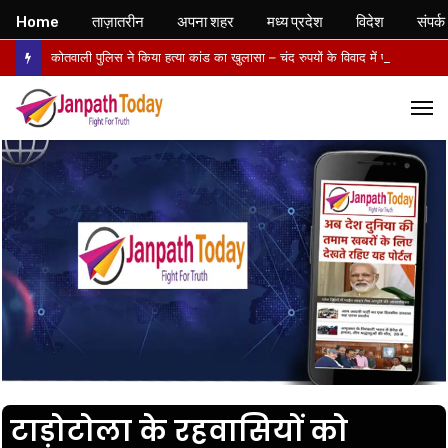
Home
ताज़ातरीन
अपना शहर
मध्य प्रदेश
विदेश
संपर्क
कोतवाली पुलिस ने किया हत्या कांड का खुलासा – चंद रुपयों के विवाद में पत्नी की पीट-पीटकर हत्या, पति गिरफ्तार- पोस्टमार्टम में तिल्ली फटने से मौत की पुष्टि
M
टाड़ोटोला के रहवासियों को