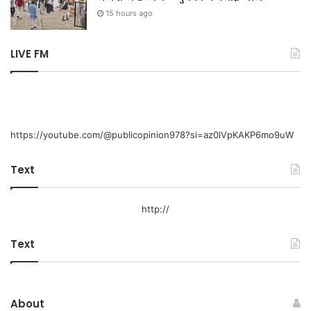
15 hours ago
LIVE FM
https://youtube.com/@publicopinion978?si=az0lVpKAKP6mo9uW
Text
http://
Text
About