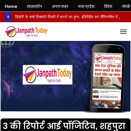
Home
ताज़ातरीन
अपना शहर
मध्य प्रदेश
विदेश
संपर्क
डिंडोरी के बच्चे दिखाएंगे दिल्ली में कराटे का हुनर, इंडिपेंडेंस कप चैंपियनशिप में करेंगे मध्य प्रदेश का प्रतिनिधित्व
M
3 की रिपोर्ट आई पॉजिटिव, शहपुरा