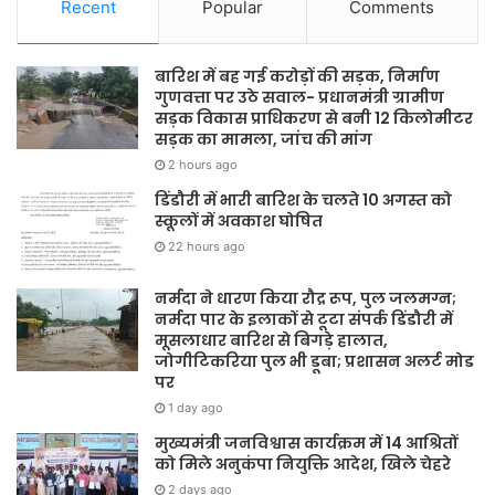
Recent
Popular
Comments
बारिश में बह गई करोड़ों की सड़क, निर्माण
गुणवत्ता पर उठे सवाल- प्रधानमंत्री ग्रामीण
सड़क विकास प्राधिकरण से बनी 12 किलोमीटर
सड़क का मामला, जांच की मांग
2 hours ago
डिंडौरी में भारी बारिश के चलते 10 अगस्त को
स्कूलों में अवकाश घोषित
22 hours ago
नर्मदा ने धारण किया रौद्र रूप, पुल जलमग्न;
नर्मदा पार के इलाकों से टूटा संपर्क डिंडौरी में
मूसलाधार बारिश से बिगड़े हालात,
जोगीटिकरिया पुल भी डूबा; प्रशासन अलर्ट मोड
पर
1 day ago
मुख्यमंत्री जनविश्वास कार्यक्रम में 14 आश्रितों
को मिले अनुकंपा नियुक्ति आदेश, खिले चेहरे
2 days ago