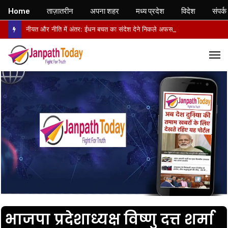
Home
ताज़ातरीन
अपना शहर
मध्य प्रदेश
विदेश
संपर्क
नीयत और नीति में अंतर: ईंधन बचत का संदेश देने निकले अफसर, वापसी में सरकारी वाहनों से लौटे
M
भाजपा प्रदेशाध्यक्ष विष्णु दत्त शर्मा