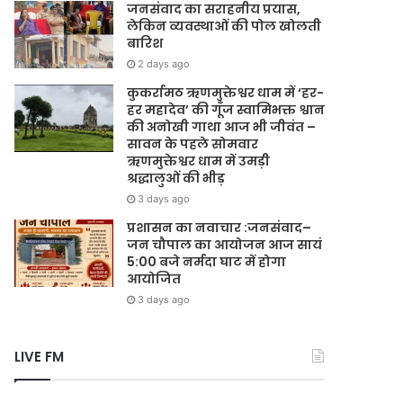
जनसंवाद का सराहनीय प्रयास,
लेकिन व्यवस्थाओं की पोल खोलती
बारिश
2 days ago
कुकर्रामठ ऋणमुक्तेश्वर धाम में ‘हर-
हर महादेव’ की गूँज स्वामिभक्त श्वान
की अनोखी गाथा आज भी जीवंत –
सावन के पहले सोमवार
ऋणमुक्तेश्वर धाम में उमड़ी
श्रद्धालुओं की भीड़
3 days ago
प्रशासन का नवाचार :जनसंवाद–
जन चौपाल का आयोजन आज सायं
5:00 बजे नर्मदा घाट में होगा
आयोजित
3 days ago
LIVE FM