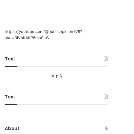
https://youtube.com/@publicopinion978?
si=az0lVpKAKP6mo9uW
Text
http://
Text
About