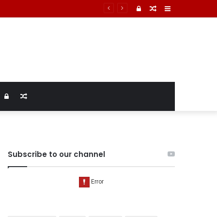
Log
Random
Sidebar
In
Article
Log
Random
In
Article
Subscribe to our channel