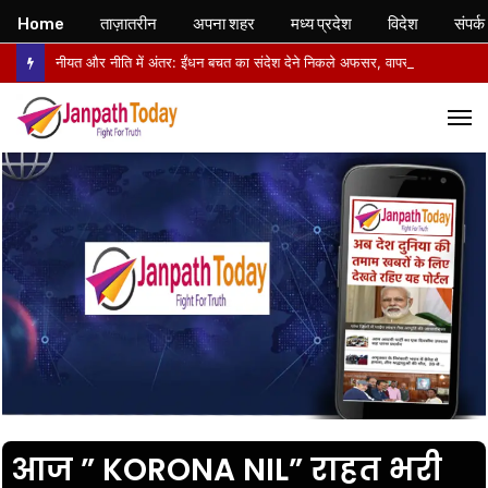
Home
ताज़ातरीन
अपना शहर
मध्य प्रदेश
विदेश
संपर्क
नीयत और नीति में अंतर: ईंधन बचत का संदेश देने निकले अफसर, वापसी में सरकारी वाहनों से लौटे
M
आज ” KORONA NIL” राहत भरी