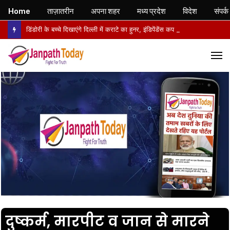
Home
ताज़ातरीन
अपना शहर
मध्य प्रदेश
विदेश
संपर्क
डिंडोरी के बच्चे दिखाएंगे दिल्ली में कराटे का हुनर, इंडिपेंडेंस कप चैंपियनशिप में करेंगे मध्य प्रदेश का प्रतिनिधित्व
M
दुष्कर्म, मारपीट व जान से मारने