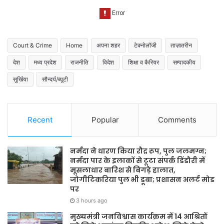
Court & Crime
Home
अपना शहर
टेक्नोलॉजी
ताज़ातरीन
देश
मध्य प्रदेश
राजनीति
विदेश
शिक्षा व कैरियर
सम्पादकीय
सुर्खिया
सौन्दर्य/ब्यूटी
Recent
Popular
Comments
नर्मदा ने धारण किया रौद्र रूप, पुल जलमग्न;
नर्मदा पार के इलाकों से टूटा संपर्क डिंडौरी में
मूसलाधार बारिश से बिगड़े हालात,
जोगीटिकरिया पुल भी डूबा; प्रशासन अलर्ट मोड
पर
3 hours ago
मुख्यमंत्री जनविश्वास कार्यक्रम में 14 आश्रितों