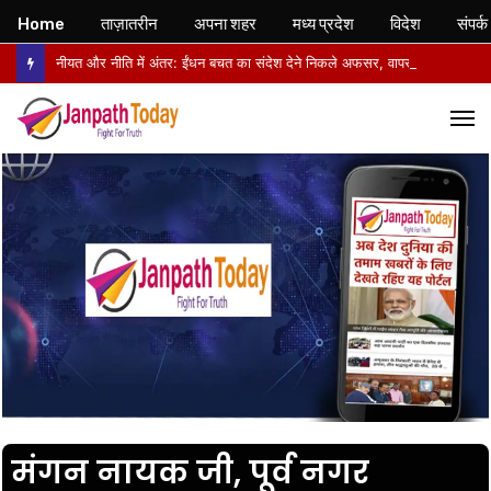
Home
ताज़ातरीन
अपना शहर
मध्य प्रदेश
विदेश
संपर्क
नीयत और नीति में अंतर: ईंधन बचत का संदेश देने निकले अफसर, वापसी में सरकारी वाहनों से लौटे
M
मंगन नायक जी, पूर्व नगर