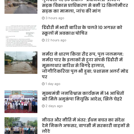
सड़क विकास प्राधिकरण से बनी 12 किलोमीटर
सड़क का मामला, जांच की मांग
3 hours ago
डिंडौरी में भारी बारिश के चलते 10 अगस्त को
स्कूलों में अवकाश घोषित
22 hours ago
नर्मदा ने धारण किया रौद्र रूप, पुल जलमग्न;
नर्मदा पार के इलाकों से टूटा संपर्क डिंडौरी में
मूसलाधार बारिश से बिगड़े हालात,
जोगीटिकरिया पुल भी डूबा; प्रशासन अलर्ट मोड
पर
1 day ago
मुख्यमंत्री जनविश्वास कार्यक्रम में 14 आश्रितों
को मिले अनुकंपा नियुक्ति आदेश, खिले चेहरे
2 days ago
नीयत और नीति में अंतर: ईंधन बचत का संदेश
देने निकले अफसर, वापसी में सरकारी वाहनों से
लौटे