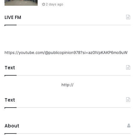
2 days ago
LIVE FM
https://youtube.com/@publicopinion978?si=az0lVpKAKP6mo9uW
Text
http://
Text
About