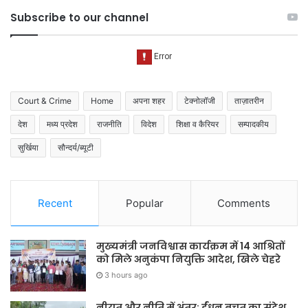
Subscribe to our channel
Court & Crime
Home
अपना शहर
टेक्नोलॉजी
ताज़ातरीन
देश
मध्य प्रदेश
राजनीति
विदेश
शिक्षा व कैरियर
सम्पादकीय
सुर्खिया
सौन्दर्य/ब्यूटी
Recent
Popular
Comments
मुख्यमंत्री जनविश्वास कार्यक्रम में 14 आश्रितों
को मिले अनुकंपा नियुक्ति आदेश, खिले चेहरे
3 hours ago
नीयत और नीति में अंतर: ईंधन बचत का संदेश