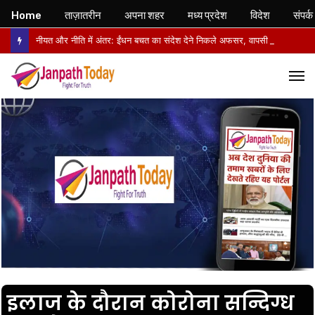
Home
ताज़ातरीन
अपना शहर
मध्य प्रदेश
विदेश
संपर्क
नीयत और नीति में अंतर: ईंधन बचत का संदेश देने निकले अफसर, वापसी में सरकारी वाहनों से लौटे
M
इलाज के दौरान कोरोना सन्दिग्ध