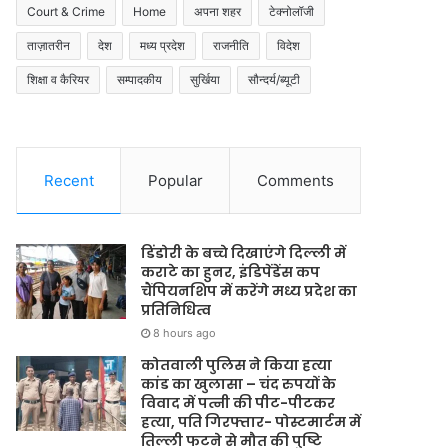
Court & Crime
Home
अपना शहर
टेक्नोलॉजी
ताज़ातरीन
देश
मध्य प्रदेश
राजनीति
विदेश
शिक्षा व कैरियर
सम्पादकीय
सुर्खिया
सौन्दर्य/ब्यूटी
Recent
Popular
Comments
डिंडोरी के बच्चे दिखाएंगे दिल्ली में
कराटे का हुनर, इंडिपेंडेंस कप
चैंपियनशिप में करेंगे मध्य प्रदेश का
प्रतिनिधित्व
8 hours ago
कोतवाली पुलिस ने किया हत्या
कांड का खुलासा – चंद रुपयों के
विवाद में पत्नी की पीट-पीटकर
हत्या, पति गिरफ्तार- पोस्टमार्टम में
तिल्ली फटने से मौत की पुष्टि