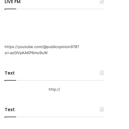
LIVE FM
https://youtube.com/@publicopinion978?
si=az0lVpKAKP6mo9uW
Text
http://
Text