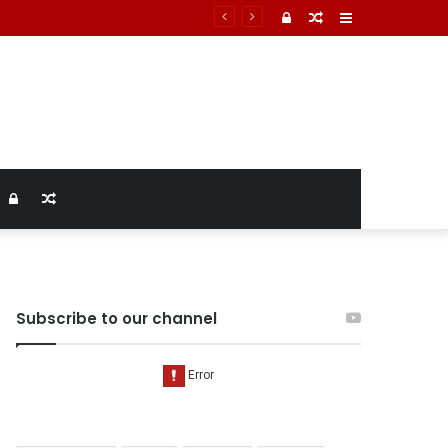
टमार्टम में तिल्ली फटने से मौत की पुष्टि
Log
Random
Sidebar
In
Article
Log
Random
In
Article
Subscribe to our channel