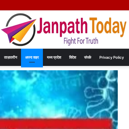
िया हत्या कांड का खुलासा – चंद रुपयों के विवाद में पत्नी की पीट-पीटकर हत्या, पति गिरफ्तार- पोस्
ताज़ातरीन
अपना शहर
मध्य प्रदेश
विदेश
संपर्क
Privacy Policy