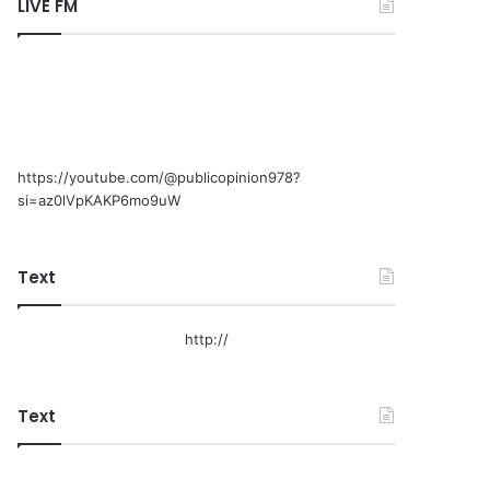
LIVE FM
https://youtube.com/@publicopinion978?
si=az0lVpKAKP6mo9uW
Text
http://
Text