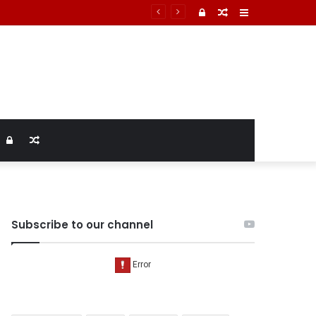
टमार्टम में तिल्ली फटने से मौत की पुष्टि
Log
Random
Sidebar
In
Article
Log
Random
In
Article
Subscribe to our channel