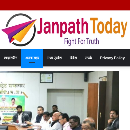
िया हत्या कांड का खुलासा – चंद रुपयों के विवाद में पत्नी की पीट-पीटकर हत्या, पति गिरफ्तार- पोस्
ताज़ातरीन
अपना शहर
मध्य प्रदेश
विदेश
संपर्क
Privacy Policy