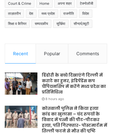
Court & Crime
Home
अपना शहर
टेक्नोलॉजी
ताज़ातरीन
देश
मध्य प्रदेश
राजनीति
विदेश
शिक्षा व कैरियर
सम्पादकीय
सुर्खिया
सौन्दर्य/ब्यूटी
Recent
Popular
Comments
डिंडोरी के बच्चे दिखाएंगे दिल्ली में
कराटे का हुनर, इंडिपेंडेंस कप
चैंपियनशिप में करेंगे मध्य प्रदेश का
प्रतिनिधित्व
8 hours ago
कोतवाली पुलिस ने किया हत्या
कांड का खुलासा – चंद रुपयों के
विवाद में पत्नी की पीट-पीटकर
हत्या, पति गिरफ्तार- पोस्टमार्टम में
तिल्ली फटने से मौत की पुष्टि