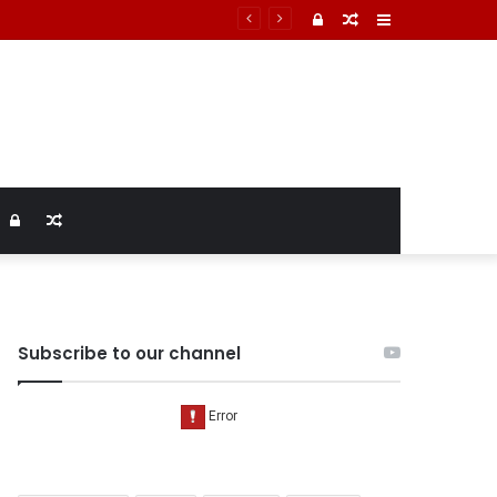
Log
Random
Sidebar
In
Article
Log
Random
In
Article
Subscribe to our channel