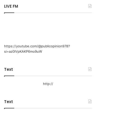
LIVE FM
https://youtube.com/@publicopinion978?
si=az0lVpKAKP6mo9uW
Text
http://
Text