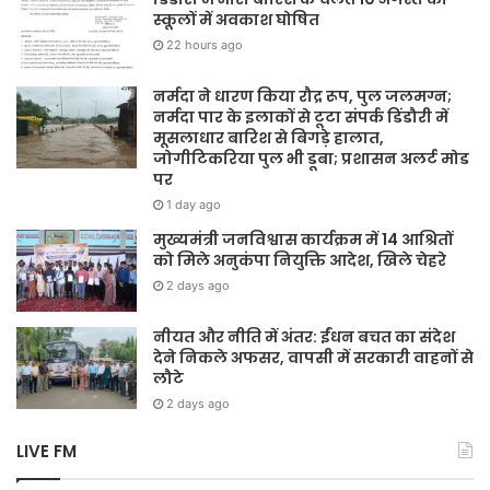
स्कूलों में अवकाश घोषित
22 hours ago
नर्मदा ने धारण किया रौद्र रूप, पुल जलमग्न;
नर्मदा पार के इलाकों से टूटा संपर्क डिंडौरी में
मूसलाधार बारिश से बिगड़े हालात,
जोगीटिकरिया पुल भी डूबा; प्रशासन अलर्ट मोड
पर
1 day ago
मुख्यमंत्री जनविश्वास कार्यक्रम में 14 आश्रितों
को मिले अनुकंपा नियुक्ति आदेश, खिले चेहरे
2 days ago
नीयत और नीति में अंतर: ईंधन बचत का संदेश
देने निकले अफसर, वापसी में सरकारी वाहनों से
लौटे
2 days ago
LIVE FM