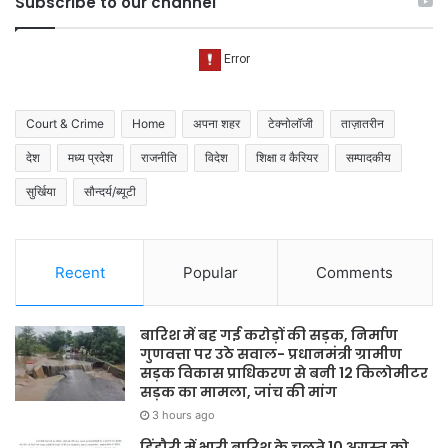
Subscribe to our channel
Court & Crime
Home
अपना शहर
टेक्नोलॉजी
ताज़ातरीन
देश
मध्य प्रदेश
राजनीति
विदेश
शिक्षा व कैरियर
सम्पादकीय
सुर्खिया
सौन्दर्य/ब्यूटी
Recent
Popular
Comments
बारिश में बह गई करोड़ों की सड़क, निर्माण
गुणवत्ता पर उठे सवाल- प्रधानमंत्री ग्रामीण
सड़क विकास प्राधिकरण से बनी 12 किलोमीटर
सड़क का मामला, जांच की मांग
3 hours ago
डिंडौरी में भारी बारिश के चलते 10 अगस्त को