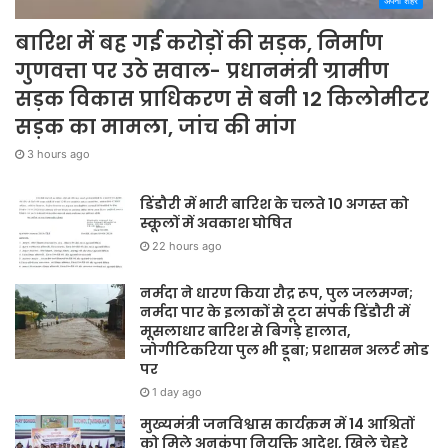
अपना शहर
बारिश में बह गई करोड़ों की सड़क, निर्माण
गुणवत्ता पर उठे सवाल- प्रधानमंत्री ग्रामीण
सड़क विकास प्राधिकरण से बनी 12 किलोमीटर
सड़क का मामला, जांच की मांग
3 hours ago
डिंडौरी में भारी बारिश के चलते 10 अगस्त को
स्कूलों में अवकाश घोषित
22 hours ago
नर्मदा ने धारण किया रौद्र रूप, पुल जलमग्न;
नर्मदा पार के इलाकों से टूटा संपर्क डिंडौरी में
मूसलाधार बारिश से बिगड़े हालात,
जोगीटिकरिया पुल भी डूबा; प्रशासन अलर्ट मोड
पर
1 day ago
मुख्यमंत्री जनविश्वास कार्यक्रम में 14 आश्रितों
को मिले अनुकंपा नियुक्ति आदेश, खिले चेहरे