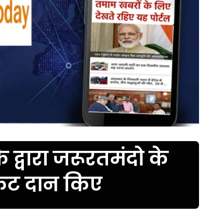
द्वारा जरूरतमंदो के
केट दान किए