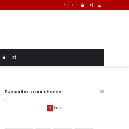
Log
Random
Sidebar
In
Article
Log
Random
In
Article
Subscribe to our channel