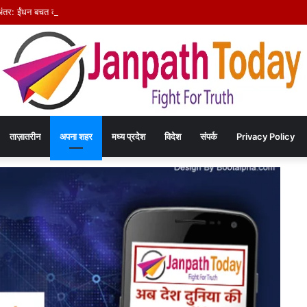
अंतर: ईंधन बचत का संदेश देने निकले अफसर, वापसी में सरकारी वाहनों से लौटे
ताज़ातरीन
अपना शहर
मध्य प्रदेश
विदेश
संपर्क
Privacy Policy