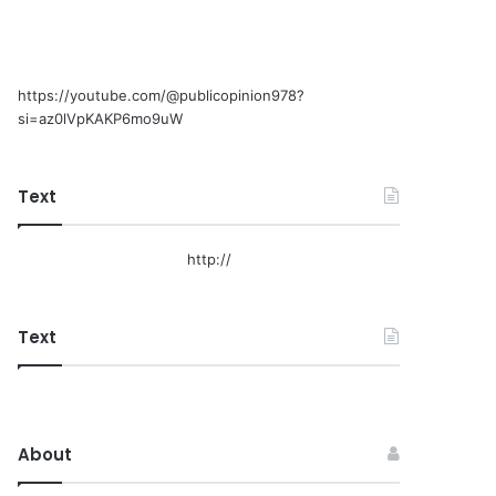
https://youtube.com/@publicopinion978?
si=az0lVpKAKP6mo9uW
Text
http://
Text
About