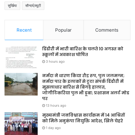
सुर्खिया
सौन्दर्य/ब्यूटी
Recent
Popular
Comments
डिंडौरी में भारी बारिश के चलते 10 अगस्त को
स्कूलों में अवकाश घोषित
3 hours ago
नर्मदा ने धारण किया रौद्र रूप, पुल जलमग्न;
नर्मदा पार के इलाकों से टूटा संपर्क डिंडौरी में
मूसलाधार बारिश से बिगड़े हालात,
जोगीटिकरिया पुल भी डूबा; प्रशासन अलर्ट मोड
पर
13 hours ago
मुख्यमंत्री जनविश्वास कार्यक्रम में 14 आश्रितों
को मिले अनुकंपा नियुक्ति आदेश, खिले चेहरे
1 day ago