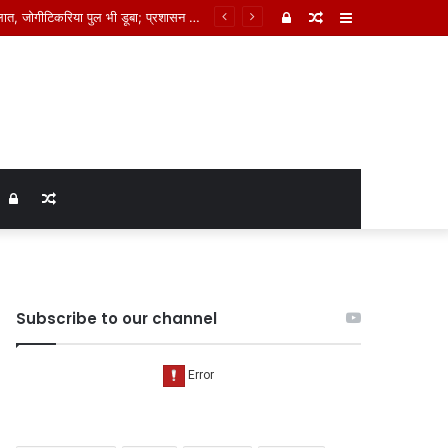
Log
Random
Sidebar
In
Article
Log
Random
In
Article
Subscribe to our channel