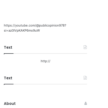
https://youtube.com/@publicopinion978?
si=az0lVpKAKP6mo9uW
Text
http://
Text
About