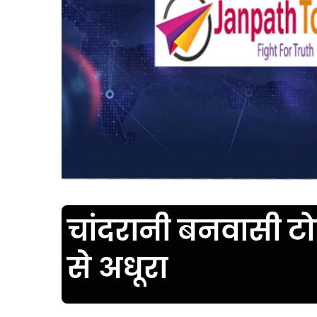
चांदरानी बनवासी टो
से अधूरा