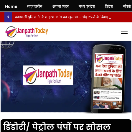
Home
ताज़ातरीन
अपना शहर
मध्य प्रदेश
विदेश
संपर्क
कोतवाली पुलिस ने किया हत्या कांड का खुलासा – चंद रुपयों के विवाद में पत्नी की पीट-पीटकर हत्या, पति गिरफ्तार- पोस्टमार्टम में तिल्ली फटने से मौत की पुष्टि
M
डिंडोरी/ पेट्रोल पंपों पर सोसल