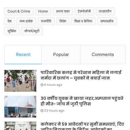
Court & Crime
Home
अपना शहर
टेक्नोलॉजी
ताज़ातरीन
देश
मध्य प्रदेश
राजनीति
विदेश
शिक्षा व कैरियर
सम्पादकीय
सुर्खिया
सौन्दर्य/ब्यूटी
Recent
Popular
Comments
पारिवारिक कलह से परेशान महिला ने लगाई
नर्मदा में छलांग – युवकों ने बचाई जान
6 hours ago
30 वर्षीय युवक ने खाया जहर,अस्पताल पहुंचते
ही मौत- जाँच में जुटी पुलिस
23 hours ago
कलेक्टर ने 59 आवेदनों पर सुनीं समस्याएं, दिए
त्वरित निराकरण के निर्देश; आवेदकों का