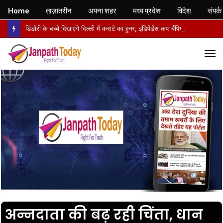
Home
ताज़ातरीन
अपना शहर
मध्य प्रदेश
विदेश
संपर्क
डिंडोरी के बच्चे दिखाएंगे दिल्ली में कराटे का हुनर, इंडिपेंडेंस कप चैंपियनशिप में करेंगे मध्य प्रदेश का प्रतिनिधित्व
M
अन्नदाता की बढ़ रही चिंता, धान