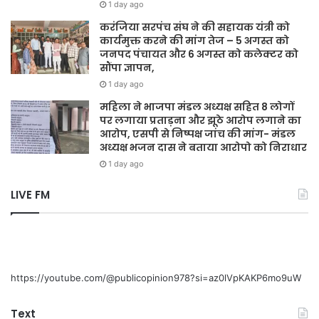
1 day ago
करंजिया सरपंच संघ ने की सहायक यंत्री को
कार्यमुक्त करने की मांग तेज – 5 अगस्त को
जनपद पंचायत और 6 अगस्त को कलेक्टर को
सौंपा ज्ञापन,
1 day ago
महिला ने भाजपा मंडल अध्यक्ष सहित 8 लोगों
पर लगाया प्रताड़ना और झूठे आरोप लगाने का
आरोप, एसपी से निष्पक्ष जांच की मांग- मंडल
अध्यक्ष भजन दास ने बताया आरोपो को निराधार
1 day ago
LIVE FM
https://youtube.com/@publicopinion978?si=az0lVpKAKP6mo9uW
Text