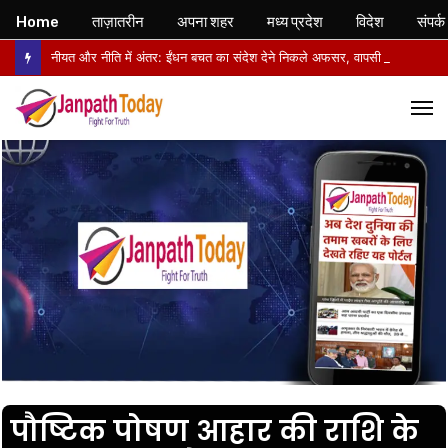
Home
ताज़ातरीन
अपना शहर
मध्य प्रदेश
विदेश
संपर्क
नीयत और नीति में अंतर: ईंधन बचत का संदेश देने निकले अफसर, वापसी में सरकारी वाहनों से लौटे
M
पौष्टिक पोषण आहार की राशि के