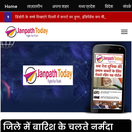
Home
ताज़ातरीन
अपना शहर
मध्य प्रदेश
विदेश
संपर्क
डिंडोरी के बच्चे दिखाएंगे दिल्ली में कराटे का हुनर, इंडिपेंडेंस कप चैंपियनशिप में करेंगे मध्य प्रदेश का प्रतिनिधित्व
M
जिले में बारिश के चलते नर्मदा