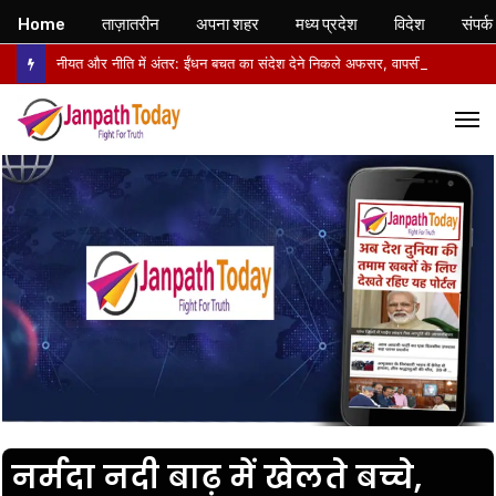
Home
ताज़ातरीन
अपना शहर
मध्य प्रदेश
विदेश
संपर्क
नीयत और नीति में अंतर: ईंधन बचत का संदेश देने निकले अफसर, वापसी में सरकारी वाहनों से लौटे
M
नर्मदा नदी बाढ़ में खेलते बच्चे,