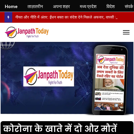
Home
ताज़ातरीन
अपना शहर
मध्य प्रदेश
विदेश
संपर्क
नीयत और नीति में अंतर: ईंधन बचत का संदेश देने निकले अफसर, वापसी में सरकारी वाहनों से लौटे
M
कोरोना के खाते में दो और मौतें