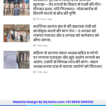
कोतवाली पुलिस ने किया हत्या कांड का
खुलासा – चंद रुपयों के विवाद में पत्नी की पीट-
पीटकर हत्या, पति गिरफ्तार- पोस्टमार्टम में
तिल्ली फटने से मौत की पुष्टि
23 hours ago
करंजिया सरपंच संघ ने की सहायक यंत्री को
कार्यमुक्त करने की मांग तेज – 5 अगस्त को
जनपद पंचायत और 6 अगस्त को कलेक्टर को
सौंपा ज्ञापन,
1 day ago
महिला ने भाजपा मंडल अध्यक्ष सहित 8 लोगों
पर लगाया प्रताड़ना और झूठे आरोप लगाने का
आरोप, एसपी से निष्पक्ष जांच की मांग- मंडल
अध्यक्ष भजन दास ने बताया आरोपो को निराधार
1 day ago
Website Design By Mytesta.com +91 8809 666000