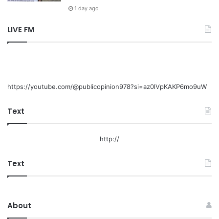
1 day ago
LIVE FM
https://youtube.com/@publicopinion978?si=az0lVpKAKP6mo9uW
Text
http://
Text
About