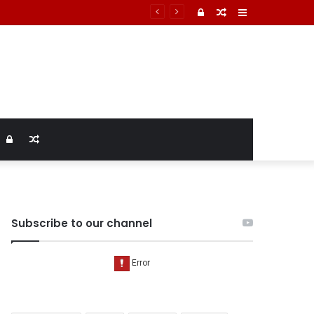
टमार्टम में तिल्ली फटने से मौत की पुष्टि
Log
Random
Sidebar
In
Article
Log
Random
In
Article
Subscribe to our channel