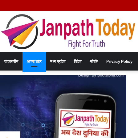
िया हत्या कांड का खुलासा – चंद रुपयों के विवाद में पत्नी की पीट-पीटकर हत्या, पति गिरफ्तार- पोस्
ताज़ातरीन
अपना शहर
मध्य प्रदेश
विदेश
संपर्क
Privacy Policy