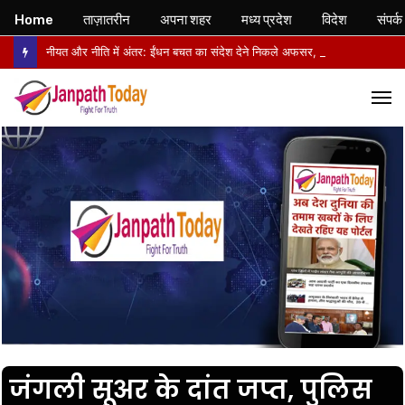
Home
ताज़ातरीन
अपना शहर
मध्य प्रदेश
विदेश
संपर्क
नीयत और नीति में अंतर: ईंधन बचत का संदेश देने निकले अफसर, वापसी में सरकारी वाहनों से लौटे
M
जंगली सूअर के दांत जप्त, पुलिस