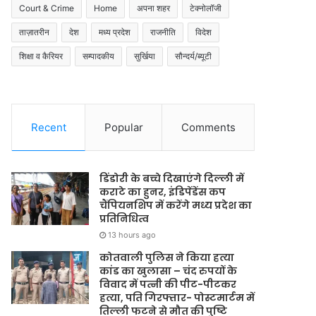
Court & Crime
Home
अपना शहर
टेक्नोलॉजी
ताज़ातरीन
देश
मध्य प्रदेश
राजनीति
विदेश
शिक्षा व कैरियर
सम्पादकीय
सुर्खिया
सौन्दर्य/ब्यूटी
Recent
Popular
Comments
डिंडोरी के बच्चे दिखाएंगे दिल्ली में
कराटे का हुनर, इंडिपेंडेंस कप
चैंपियनशिप में करेंगे मध्य प्रदेश का
प्रतिनिधित्व
13 hours ago
कोतवाली पुलिस ने किया हत्या
कांड का खुलासा – चंद रुपयों के
विवाद में पत्नी की पीट-पीटकर
हत्या, पति गिरफ्तार- पोस्टमार्टम में
तिल्ली फटने से मौत की पुष्टि