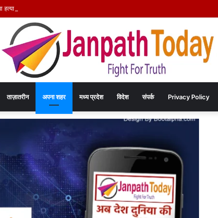
हत्या कांड का खुलासा – चंद रुपयों के विवाद में पत्नी की पीट-पीटकर हत्या, पति गिरफ्तार- पोस्टमार
ताज़ातरीन
अपना शहर
मध्य प्रदेश
विदेश
संपर्क
Privacy Policy