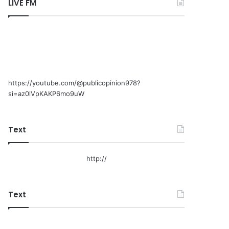
LIVE FM
https://youtube.com/@publicopinion978?
si=az0lVpKAKP6mo9uW
Text
http://
Text