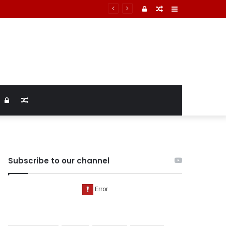
्टम में तिल्ली फटने से मौत की पुष्टि
Log
Random
Sidebar
In
Article
Log
Random
In
Article
Subscribe to our channel