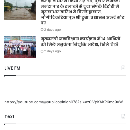
नर्मदा ने धारण किया रौद्र रूप, पुल जलमग्न;
नर्मदा पार के इलाकों से टूटा संपर्क डिंडौरी में
मूसलाधार बारिश से बिगड़े हालात,
जोगीटिकरिया पुल भी डूबा; प्रशासन अलर्ट मोड
पर
2 days ago
मुख्यमंत्री जनविश्वास कार्यक्रम में 14 आश्रितों
को मिले अनुकंपा नियुक्ति आदेश, खिले चेहरे
2 days ago
LIVE FM
https://youtube.com/@publicopinion978?si=az0lVpKAKP6mo9uW
Text