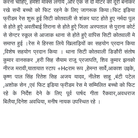
करना चाहिए, हमेशा माक्स लगाये ,और एक से दो मीटर की दूरी बनाकर
रखे सभी बच्चो को फिट रहने के लिए जागरूक किया।फिट इङिया
फ्रीडम रेस शुरू हुई सिटी कोतवाली से शंकर घाट होते हुए नर्मदा पुल
से होते हुऐ अवतीबाई तिराना से होते हुऐ जिला अस्पताल से पुराना कोर्ट
से सेन्टर स्कूल से आजाक थाना से होते हुऐ वापिस सिटी कोतवाली मे
समाप्त हुई ।रेस मे हिस्सा लिये खिलाड़ियों का सहयोग प्रदान किया
,विशेष सहयोग प्रदान किया । थाना सिटी कोतवाली ङिङौरी संतोष
कुमार वानसकर ,हरी सिह सैयाम राजू प्रजापति, शिव कुमार झनको
नीरज मरावी,यातायात स्टाप ÷Hcराम रूप ,हेमन्त सार्वे,आकाश उइके,
कृष्ण पाल सिंह रितेश सिह अजय यादव, नीलेश साहू ,बंटी पटेल
,अशोक सेन ,एवं फिट इडिया फ्रीडम रेस मे सम्मिलित बच्चो को फिट
रहे के निर्देश देने के लिए पूर्व पार्षद गीता रैकवार,अवधराज
बिलैया,दिनेश अवधिया, मनीष नायक उपस्थित रहे ।