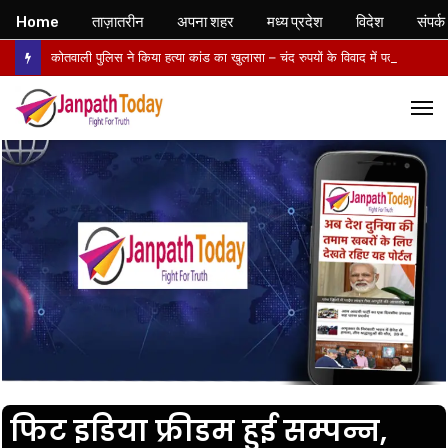
Home
ताज़ातरीन
अपना शहर
मध्य प्रदेश
विदेश
संपर्क
कोतवाली पुलिस ने किया हत्या कांड का खुलासा – चंद रुपयों के विवाद में पत्नी की पीट-पीटकर हत्या, पति गिरफ्तार- पोस्टमार्टम में तिल्ली फटने से मौत की पुष्टि
M
फिट इडिया फ्रीडम हुई सम्पन्न,