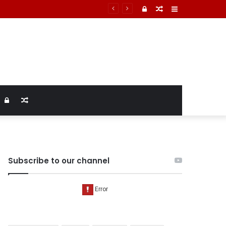
Log
Random
Sidebar
In
Article
Log
Random
In
Article
Subscribe to our channel