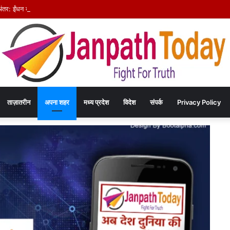
अंतर: ईंधन बचत का संदेश देने निकले अफसर, वापसी में सरकारी वाहनों से लौटे
ताज़ातरीन
अपना शहर
मध्य प्रदेश
विदेश
संपर्क
Privacy Policy