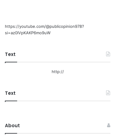
https://youtube.com/@publicopinion978?
si=az0lVpKAKP6mo9uW
Text
http://
Text
About