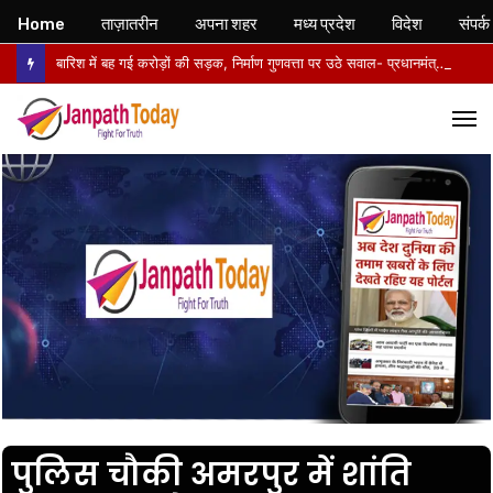
Home
ताज़ातरीन
अपना शहर
मध्य प्रदेश
विदेश
संपर्क
बारिश में बह गई करोड़ों की सड़क, निर्माण गुणवत्ता पर उठे सवाल- प्रधानमंत्री ग्रामीण सड़क विकास प्राधिकरण से बनी 12 किलोमीटर सड़क का मामला, जांच की मांग
M
पुलिस चौकी अमरपुर में शांति