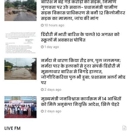
बारिश में बह गई करोड़ों की सड़क, निर्माण
गुणवत्ता पर उठे सवाल- प्रधानमंत्री ग्रामीण
सड़क विकास प्राधिकरण से बनी 12 किलोमीटर
सड़क का मामला, जांच की मांग
10 hours ago
डिंडौरी में भारी बारिश के चलते 10 अगस्त को
स्कूलों में अवकाश घोषित
1 day ago
नर्मदा ने धारण किया रौद्र रूप, पुल जलमग्न;
नर्मदा पार के इलाकों से टूटा संपर्क डिंडौरी में
मूसलाधार बारिश से बिगड़े हालात,
जोगीटिकरिया पुल भी डूबा; प्रशासन अलर्ट मोड
पर
2 days ago
मुख्यमंत्री जनविश्वास कार्यक्रम में 14 आश्रितों
को मिले अनुकंपा नियुक्ति आदेश, खिले चेहरे
2 days ago
LIVE FM