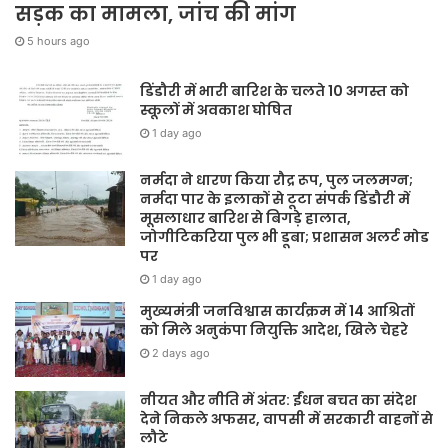
सड़क का मामला, जांच की मांग
5 hours ago
डिंडौरी में भारी बारिश के चलते 10 अगस्त को
स्कूलों में अवकाश घोषित
1 day ago
नर्मदा ने धारण किया रौद्र रूप, पुल जलमग्न;
नर्मदा पार के इलाकों से टूटा संपर्क डिंडौरी में
मूसलाधार बारिश से बिगड़े हालात,
जोगीटिकरिया पुल भी डूबा; प्रशासन अलर्ट मोड
पर
1 day ago
मुख्यमंत्री जनविश्वास कार्यक्रम में 14 आश्रितों
को मिले अनुकंपा नियुक्ति आदेश, खिले चेहरे
2 days ago
नीयत और नीति में अंतर: ईंधन बचत का संदेश
देने निकले अफसर, वापसी में सरकारी वाहनों से
लौटे