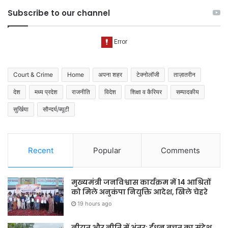
Subscribe to our channel
Court & Crime
Home
अपना शहर
टेक्नोलॉजी
ताज़ातरीन
देश
मध्य प्रदेश
राजनीति
विदेश
शिक्षा व कैरियर
सम्पादकीय
सुर्खिया
सौन्दर्य/ब्यूटी
Recent
Popular
Comments
मुख्यमंत्री जनविश्वास कार्यक्रम में 14 आश्रितों
को मिले अनुकंपा नियुक्ति आदेश, खिले चेहरे
19 hours ago
नीयत और नीति में अंतर: ईंधन बचत का संदेश