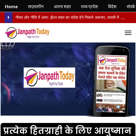
Home
ताज़ातरीन
अपना शहर
मध्य प्रदेश
विदेश
संपर्क
नीयत और नीति में अंतर: ईंधन बचत का संदेश देने निकले अफसर, वापसी में सरकारी वाहनों से लौटे
M
प्रत्येक हितग्राही के लिए आयुष्मान