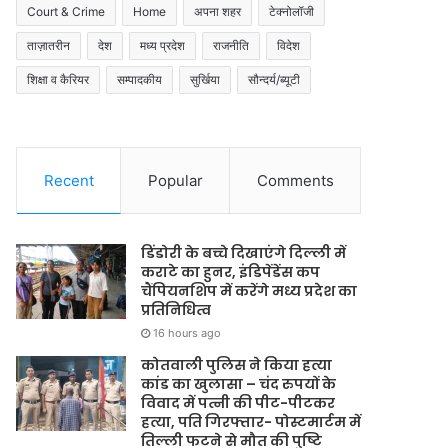
Court & Crime
Home
अपना शहर
टेक्नोलॉजी
ताज़ातरीन
देश
मध्य प्रदेश
राजनीति
विदेश
शिक्षा व कैरियर
सम्पादकीय
सुर्खिया
सौन्दर्य/ब्यूटी
Recent
Popular
Comments
डिंडोरी के बच्चे दिखाएंगे दिल्ली में
कराटे का हुनर, इंडिपेंडेंस कप
चैंपियनशिप में करेंगे मध्य प्रदेश का
प्रतिनिधित्व
16 hours ago
कोतवाली पुलिस ने किया हत्या
कांड का खुलासा – चंद रुपयों के
विवाद में पत्नी की पीट-पीटकर
हत्या, पति गिरफ्तार- पोस्टमार्टम में
तिल्ली फटने से मौत की पुष्टि