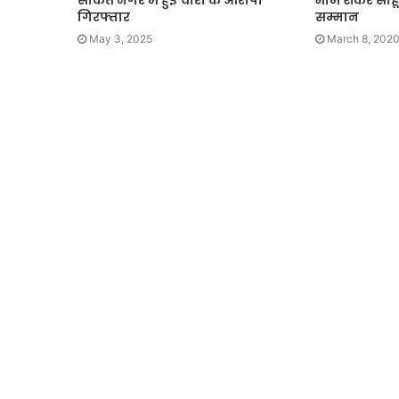
साकेत नगर में हुई चोरी के आरोपी
भीम शंकर साहू
गिरफ्तार
सम्मान
May 3, 2025
March 8, 202