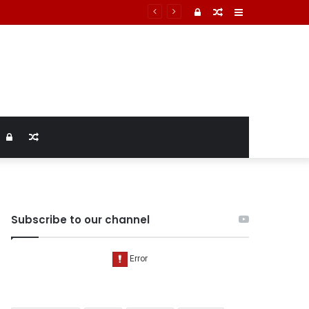
्टम में तिल्ली फटने से मौत की पुष्टि
Log
Random
Sidebar
In
Article
Log
Random
In
Article
Subscribe to our channel