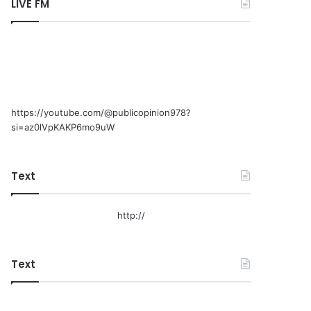
LIVE FM
https://youtube.com/@publicopinion978?
si=az0lVpKAKP6mo9uW
Text
http://
Text