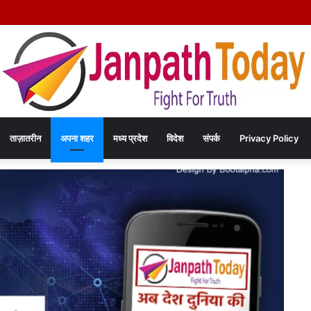
हत्या कांड का खुलासा – चंद रुपयों के विवाद में पत्नी की पीट-पीटकर हत्या, पति गिरफ्तार- पोस्टमार
ताज़ातरीन
अपना शहर
मध्य प्रदेश
विदेश
संपर्क
Privacy Policy