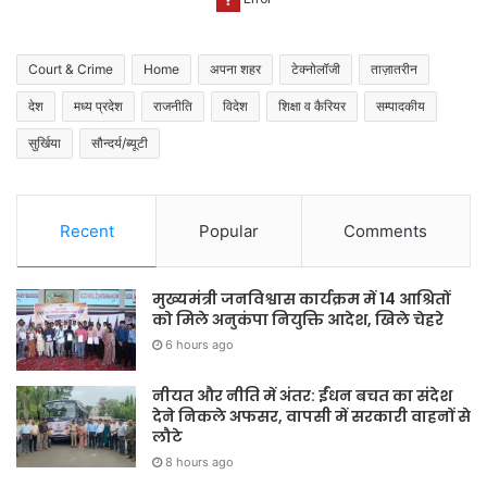
Court & Crime
Home
अपना शहर
टेक्नोलॉजी
ताज़ातरीन
देश
मध्य प्रदेश
राजनीति
विदेश
शिक्षा व कैरियर
सम्पादकीय
सुर्खिया
सौन्दर्य/ब्यूटी
Recent
Popular
Comments
मुख्यमंत्री जनविश्वास कार्यक्रम में 14 आश्रितों
को मिले अनुकंपा नियुक्ति आदेश, खिले चेहरे
6 hours ago
नीयत और नीति में अंतर: ईंधन बचत का संदेश
देने निकले अफसर, वापसी में सरकारी वाहनों से
लौटे
8 hours ago