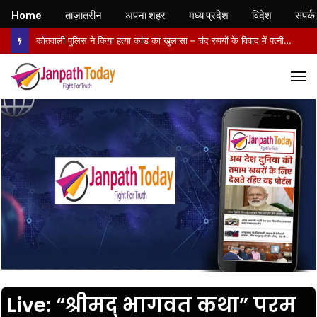
Home
ताज़ातरीन
अपना शहर
मध्य प्रदेश
विदेश
संपर्क
कोतवाली पुलिस ने किया हत्या कांड का खुलासा – चंद रुपयों के विवाद में पत्नी की पीट-पीटकर हत्या, पति गिरफ्तार- पोस्टमार्टम में तिल्ली फटने से मौत की पुष्टि
M
Live: “श्रीमद् भागवत कथा” परम