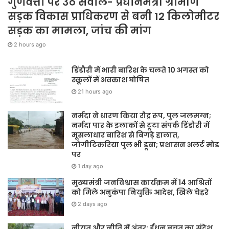
गुणवत्ता पर उठे सवाल- प्रधानमंत्री ग्रामीण
सड़क विकास प्राधिकरण से बनी 12 किलोमीटर
सड़क का मामला, जांच की मांग
2 hours ago
डिंडौरी में भारी बारिश के चलते 10 अगस्त को
स्कूलों में अवकाश घोषित
21 hours ago
नर्मदा ने धारण किया रौद्र रूप, पुल जलमग्न;
नर्मदा पार के इलाकों से टूटा संपर्क डिंडौरी में
मूसलाधार बारिश से बिगड़े हालात,
जोगीटिकरिया पुल भी डूबा; प्रशासन अलर्ट मोड
पर
1 day ago
मुख्यमंत्री जनविश्वास कार्यक्रम में 14 आश्रितों
को मिले अनुकंपा नियुक्ति आदेश, खिले चेहरे
2 days ago
नीयत और नीति में अंतर: ईंधन बचत का संदेश