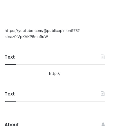
https://youtube.com/@publicopinion978?
si=az0lVpKAKP6mo9uW
Text
http://
Text
About