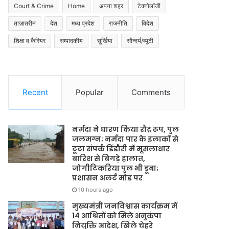
Court & Crime
Home
अपना शहर
टेक्नोलॉजी
ताज़ातरीन
देश
मध्य प्रदेश
राजनीति
विदेश
शिक्षा व कैरियर
सम्पादकीय
सुर्खिया
सौन्दर्य/ब्यूटी
Recent
Popular
Comments
नर्मदा ने धारण किया रौद्र रूप, पुल
जलमग्न; नर्मदा पार के इलाकों से
टूटा संपर्क डिंडौरी में मूसलाधार
बारिश से बिगड़े हालात,
जोगीटिकरिया पुल भी डूबा;
प्रशासन अलर्ट मोड पर
10 hours ago
मुख्यमंत्री जनविश्वास कार्यक्रम में
14 आश्रितों को मिले अनुकंपा
नियुक्ति आदेश, खिले चेहरे