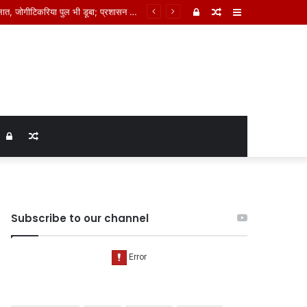
Log
Random
Sidebar
In
Article
Log
Random
In
Article
Subscribe to our channel