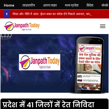
Home
ताज़ातरीन
अपना शहर
मध्य प्रदेश
विदेश
संपर्क
नीयत और नीति में अंतर: ईंधन बचत का संदेश देने निकले अफसर, वापसी में सरकारी वाहनों से लौटे
M
प्रदेश में 41 जिलों में रेत निविदा