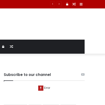
Log
Random
Sidebar
In
Article
Log
Random
In
Article
Subscribe to our channel