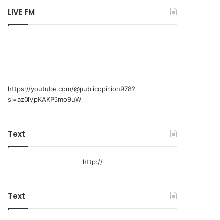
LIVE FM
https://youtube.com/@publicopinion978?
si=az0lVpKAKP6mo9uW
Text
http://
Text