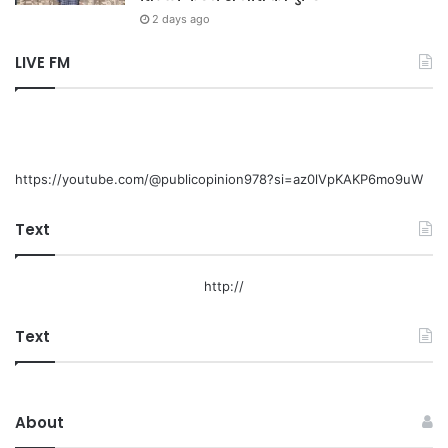
2 days ago
LIVE FM
https://youtube.com/@publicopinion978?si=az0lVpKAKP6mo9uW
Text
http://
Text
About