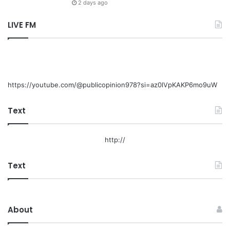
2 days ago
LIVE FM
https://youtube.com/@publicopinion978?si=az0lVpKAKP6mo9uW
Text
http://
Text
About