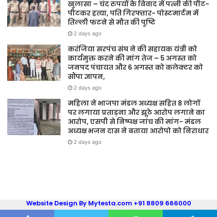
खुलासा – चंद रुपयों के विवाद में पत्नी की पीट-
पीटकर हत्या, पति गिरफ्तार- पोस्टमार्टम में
तिल्ली फटने से मौत की पुष्टि
2 days ago
करंजिया सरपंच संघ ने की सहायक यंत्री को
कार्यमुक्त करने की मांग तेज – 5 अगस्त को
जनपद पंचायत और 6 अगस्त को कलेक्टर को
सौंपा ज्ञापन,
2 days ago
महिला ने भाजपा मंडल अध्यक्ष सहित 8 लोगों
पर लगाया प्रताड़ना और झूठे आरोप लगाने का
आरोप, एसपी से निष्पक्ष जांच की मांग- मंडल
अध्यक्ष भजन दास ने बताया आरोपो को निराधार
2 days ago
Website Design By Mytesta.com +91 8809 666000