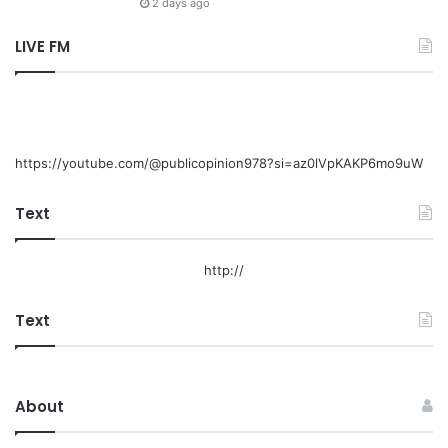
2 days ago
LIVE FM
https://youtube.com/@publicopinion978?si=az0lVpKAKP6mo9uW
Text
http://
Text
About